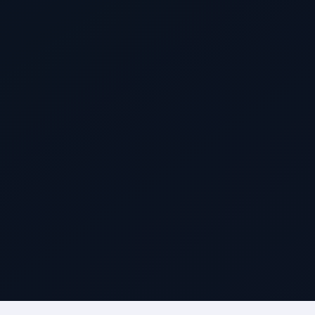
信心回归
(6)
引发热议
(9)
数据趋势出现新变化
(10)
管理层满意
(6)
更衣室稳定
(10)
赛场秩序良好
(5)
医务组通报恢复
(5)
细节引发关注
(5)
资深球员宣示担当
(6)
赛季目标并未改变
(6)
球迷炸锅
(5)