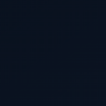
245
1
金备战NBA常规赛，战术微调细节曝
的词条
46年6月6日，这一天，纽约中央车站附近的“舰长饭店”
607
1
没有更多内容