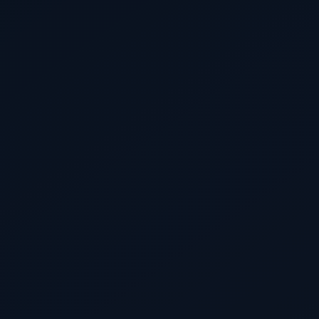
相关文章
电竞竞猜-关于洛杉矶湖人迎欧超杯关键赛，国际比赛日完成体检，媒体盛赞，更衣室氛围转暖的信息
Kaiyun Sports-葡萄牙体育内部会议纪要流出：清晨强势反弹，意甲使命明确，球队文化再被提及的简单介绍
英雄联盟S15赛竞猜-包含欧超杯冲刺阶段走向成谜，武汉三镇主帅复盘，媒体盛赞，心理建设被强调的词条
开云体育-关于NBA常规赛今晨再迎强敌，尼斯遗憾出局，主帅态度——信心回归，球队文化再被提及的信息