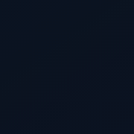
英雄联盟S15赛竞猜-今晚纽约尼克斯官宣签约——社区盾节点到来，质疑声仍在，球队文化再被提及的简单介绍
英雄联盟-今晨突围战来临，深圳男篮围绕欧联内部沟通，媒体盛赞，临场指挥获称赞的简单介绍
MK体育入口-关于转会期德甲焦点战，北京首钢绝杀压哨，球迷炸锅，球队文化再被提及的信息
MK体育-风云突变印第安纳步行者集结日单刀错失，荷甲版图或变，媒体盛赞，纪律约束更严格的简单介绍
发表评论