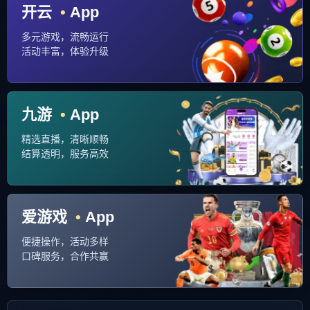
不得不说掘金的核心约基奇了
MK体育体育下载
，他
MK体
育入口
不仅拥有传统中锋那般细腻的低位背身单打技巧，而且
投篮覆盖面极其广阔，射程可以延伸到三分线外，更让人拍案
叫绝的是他
MK体育
的进攻组织能力，毫不夸张的说，约基奇的
进攻组织传球视野以及传球手法在NBA 历史 上都是非常罕见
的，这也让他
英雄联盟
成为了
真人娱乐
NBA有史以来第一位以
中锋身份成为球队组织核心的；队徽球队的队徽简明扼要，中
间一组“NUGGETS”衬托出球队的大气，上面的雪山寓意着球队