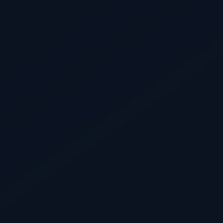
508
人参与，
3
条评论
胡媛英
于 2024-11-08 08:55:35
回复
客服态度很好，发货也很快，体验非常满意。 已经多次
购买了，一如既往的好，值得信赖的商家。
谢霞翔
于 2024-11-03 09:01:10
回复
质量超出预期，非常值得购买，下次还会再来。 客服态