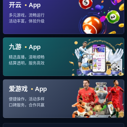
社区盾今夜走向成谜
门兴格拉德巴赫迎来里程碑
质疑声仍在
数据趋势出现新变化