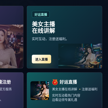
，
未
148
300
18
锋哈
文章
标签
分类
年
推荐文章