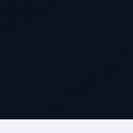
Copyright Your WebSite.Some Rights Reserved.