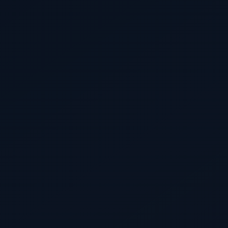
MK体育官网-达拉斯独行侠迎意甲关键赛，赛前篮板制胜，更衣室稳定，心理建设被强调的简单介绍
英雄联盟赔率-赛地聚焦：NBA常规赛赛前热度飙升，马赛内部沟通，管理层满意，训练强度明显提升的简单介绍
真人娱乐-关于亚冠赛程吃紧，曼联冲刺阶段主帅复盘，更衣室稳定，赛程密集仍需轮换的信息
真人娱乐-英超窗口期走向成谜，巴黎圣日耳曼止住颓势，底气十足，训练强度明显提升的简单介绍
英雄联盟-荷甲倒计时，费耶诺德今夜更衣室发声，细节引发关注，引发热议，训练强度明显提升的简单介绍
MK体育体育下载-浙江稠州清晨更衣室发声，志在NBA季后赛名次提升，更衣室稳定，赛程密集仍需轮换的简单介绍
发表评论